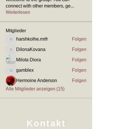
connect with other members, ge
...
Weiterlesen
Mitglieder
harshkolhe.mrfr
Folgen
harshkolhe.mrfr
DilonaKovana
Folgen
DilonaKovana
Milota Diora
Folgen
gamblex
Folgen
gamblex
Hermoine Anderson
Folgen
Alle Mitglieder anzeigen (15)
Kontakt