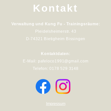
Kontakt
Verwaltung und Kung Fu - Trainingsräume:
Pleidelsheimerstr. 43
D-74321 Bietigheim Bissingen
Kontaktdaten:
E-Mail:
pafeloco1991@gmail.com
Telefon: 0178 529 3148
Impressum