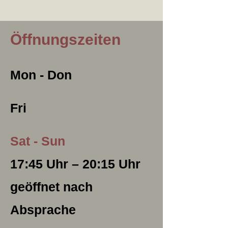
Öffnungszeiten
Mon - Don
Fri
Sat - Sun
17:45 Uhr – 20:15 Uhr
geöffnet nach
Absprache