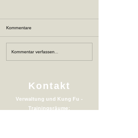
Kommentare
Kommentar verfassen...
Werde Teil unserer digitalen Kung
Fu Schule!
Kontakt
Verwaltung und Kung Fu -
Trainingsräume:
Pleidelsheimerstr. 43
D-74321 Bietigheim Bissingen