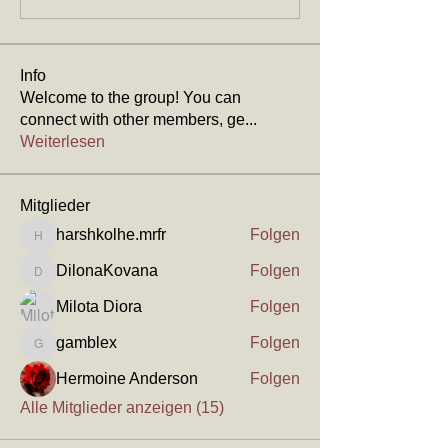
Info
Welcome to the group! You can
connect with other members, ge
...
Weiterlesen
Mitglieder
harshkolhe.mrfr
Folgen
harshkolhe.mrfr
DilonaKovana
Folgen
DilonaKovana
Milota Diora
Folgen
gamblex
Folgen
gamblex
Hermoine Anderson
Folgen
Alle Mitglieder anzeigen (15)