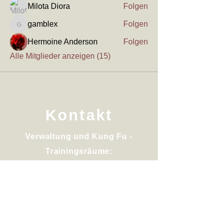
Milota Diora
Folgen
gamblex
Folgen
gamblex
Hermoine Anderson
Folgen
Alle Mitglieder anzeigen (15)
Kontakt
Verwaltung und Kung Fu -
Trainingsräume:
Pleidelsheimerstr. 43
D-74321 Bietigheim Bissingen
Kontaktdaten: