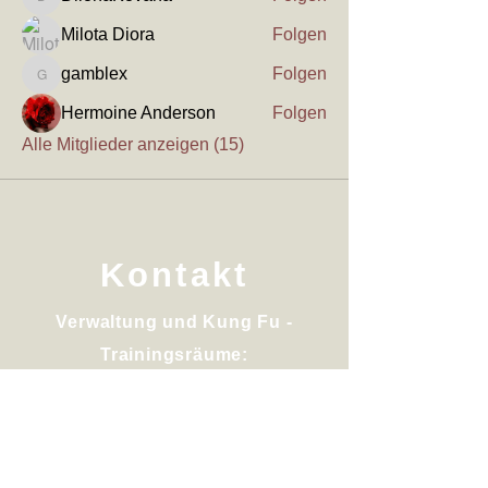
DilonaKovana
Milota Diora
Folgen
gamblex
Folgen
gamblex
Hermoine Anderson
Folgen
Alle Mitglieder anzeigen (15)
Kontakt
Verwaltung und Kung Fu -
Trainingsräume:
Pleidelsheimerstr. 43
D-74321 Bietigheim Bissingen
Kontaktdaten: