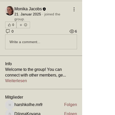
Monika Jacobs
21. Januar 2025
·
joined the
group.
0
0
6
Write a comment...
Info
Welcome to the group! You can
connect with other members, ge
...
Weiterlesen
Mitglieder
harshkolhe.mrfr
Folgen
harshkolhe.mrfr
DilonaKovana
Folgen