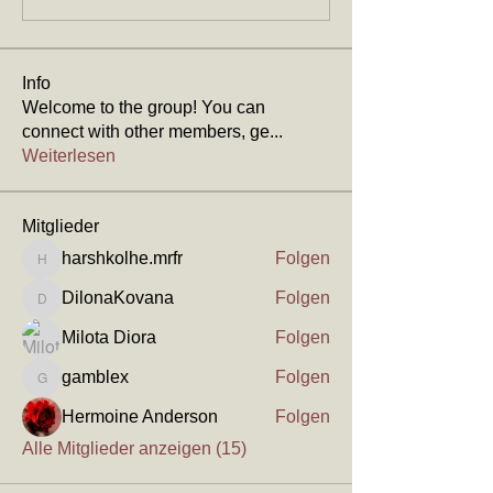
Info
Welcome to the group! You can
connect with other members, ge
...
Weiterlesen
Mitglieder
harshkolhe.mrfr
Folgen
harshkolhe.mrfr
DilonaKovana
Folgen
DilonaKovana
Milota Diora
Folgen
gamblex
Folgen
gamblex
Hermoine Anderson
Folgen
Alle Mitglieder anzeigen (15)