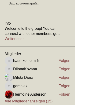
Ваш комментарий...
Info
Welcome to the group! You can
connect with other members, ge
...
Weiterlesen
Mitglieder
harshkolhe.mrfr
Folgen
harshkolhe.mrfr
DilonaKovana
Folgen
DilonaKovana
Milota Diora
Folgen
gamblex
Folgen
gamblex
Hermoine Anderson
Folgen
Alle Mitglieder anzeigen (15)